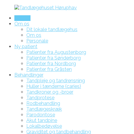
Forside
Om os
Dit lokale tandlægehus
Om os
Personale
Ny patient
Patienter fra Augustenborg
Patienter fra Sønderborg
Patienter fra Nordborg
Patienter fra Gråsten
Behandlinger
Tandpleje og tandrensning
Huller i tænderne (caries)
Tandkroner og -broer
Tandprotese
Rodbehandling
Tandlægeskræk
Parodontose
Akut tandpine
Lokalbedøvelse
Graviditet og tandbehandling