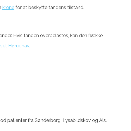
en
krone
for at beskytte tandens tilstand.
nder. Hvis tanden overbelastes, kan den flække.
uset Høruphav
.
d patienter fra Sønderborg, Lysabildskov og Als.