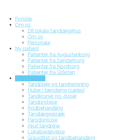
Forside
Om os
Dit lokale tandlægehus
Om os
Personale
Ny patient
Patienter fra Augustenborg
Patienter fra Sønderborg
Patienter fra Nordborg
Patienter fra Gråsten
Behandlinger
Tandpleje og tandrensning
Huller i tænderne (caries)
Tandkroner og -broer
Tandprotese
Rodbehandling
Tandlægeskræk
Parodontose
Akut tandpine
Lokalbedøvelse
Graviditet og tandbehandling