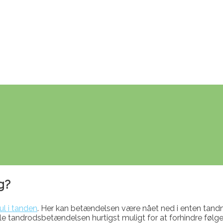
g?
ul i tanden
. Her kan betændelsen være nået ned i enten tand
dle tandrodsbetændelsen hurtigst muligt for at forhindre f