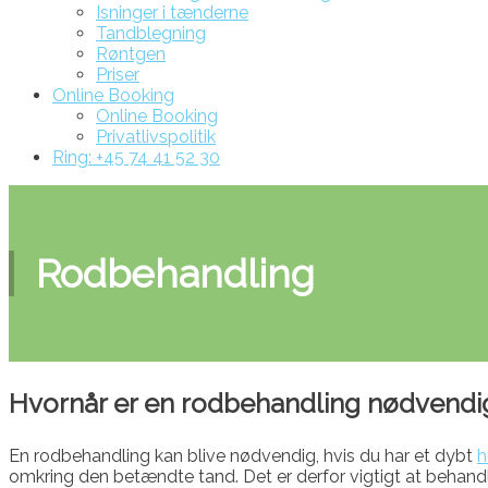
Isninger i tænderne
Tandblegning
Røntgen
Priser
Online Booking
Online Booking
Privatlivspolitik
Ring: +45 74 41 52 30
Rodbehandling
Hvornår er en rodbehandling nødvendi
En rodbehandling kan blive nødvendig, hvis du har et dybt
h
omkring den betændte tand. Det er derfor vigtigt at behan