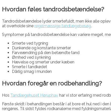
Hvordan føles tandrodsbetændelse?
Tandrodsbetændelse lyder smertefuldt, men ikke alle opleve
at overholde sine
regelmæssige tandlægebesøg
.
Symptomer på tandrodsbetændelse kan variere meget, men
Smerte ved tygning
Dunkende og konstante smerter
Farveændring på den betændte tand
Ømhed ved synkning
Hævelse og smerter under kæben
Smerte i tandkødet
Dårlig smag i munden
Hvordan foregår en rodbehandling?
Hos
Tandlægehuset Høruphav
har vi stor erfaring med rod
Første skridt i behandlingen består i at bore et hul ned i d
rengøres. Til sidst fyldes rodkanalerne med fyldningsmateria