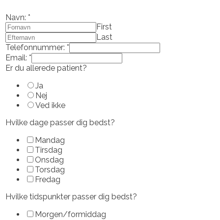
Navn:
*
First
Last
Telefonnummer:
*
Email:
*
Er du allerede patient?
Ja
Nej
Ved ikke
Hvilke dage passer dig bedst?
Mandag
Tirsdag
Onsdag
Torsdag
Fredag
Hvilke tidspunkter passer dig bedst?
Morgen/formiddag