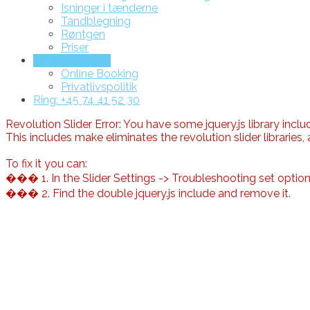
Isninger i tænderne
Tandblegning
Røntgen
Priser
Online Booking
Online Booking
Privatlivspolitik
Ring: +45 74 41 52 30
Revolution Slider Error: You have some jquery.js library includ
This includes make eliminates the revolution slider libraries,
To fix it you can:
��� 1. In the Slider Settings -> Troubleshooting set optio
��� 2. Find the double jquery.js include and remove it.