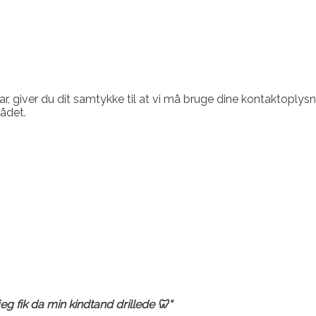
iver du dit samtykke til at vi må bruge dine kontaktoplysnin
ådet.
 jeg fik da min kindtand drillede
🦷
“