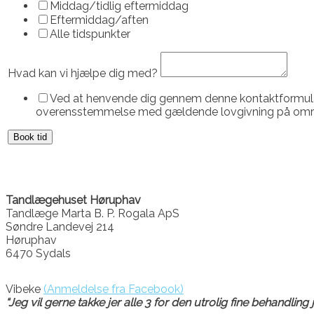
Middag/tidlig eftermiddag
Eftermiddag/aften
Alle tidspunkter
Hvad kan vi hjælpe dig med?
Ved at henvende dig gennem denne kontaktformular, g
overensstemmelse med gældende lovgivning på omr
Book tid
Tandlægehuset Høruphav
Tandlæge Marta B. P. Rogala ApS
Søndre Landevej 214
Høruphav
6470 Sydals
Vibeke
(Anmeldelse fra Facebook)
“Jeg vil gerne takke jer alle 3 for den utrolig fine behandling