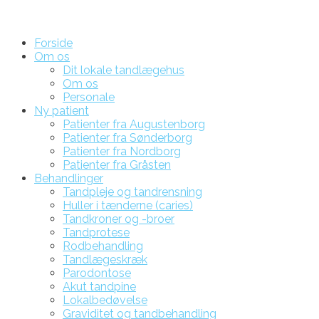
Forside
Om os
Dit lokale tandlægehus
Om os
Personale
Ny patient
Patienter fra Augustenborg
Patienter fra Sønderborg
Patienter fra Nordborg
Patienter fra Gråsten
Behandlinger
Tandpleje og tandrensning
Huller i tænderne (caries)
Tandkroner og -broer
Tandprotese
Rodbehandling
Tandlægeskræk
Parodontose
Akut tandpine
Lokalbedøvelse
Graviditet og tandbehandling