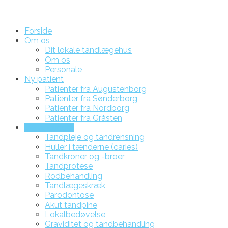
Forside
Om os
Dit lokale tandlægehus
Om os
Personale
Ny patient
Patienter fra Augustenborg
Patienter fra Sønderborg
Patienter fra Nordborg
Patienter fra Gråsten
Behandlinger
Tandpleje og tandrensning
Huller i tænderne (caries)
Tandkroner og -broer
Tandprotese
Rodbehandling
Tandlægeskræk
Parodontose
Akut tandpine
Lokalbedøvelse
Graviditet og tandbehandling