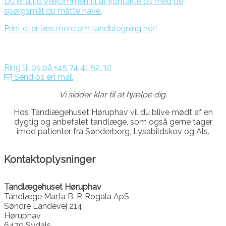
Du er altid velkommen til at kontakte os
med de
spørgsmål du måtte have.
Print eller læs mere om tandblegning her!
Ring til os på +45 74 41 52 30
Send os en mail
Vi sidder klar til at hjælpe dig.
Hos Tandlægehuset Høruphav vil du blive mødt af en
dygtig og anbefalet tandlæge, som også gerne tager
imod patienter fra Sønderborg, Lysabildskov og Als.
Kontaktoplysninger
Tandlægehuset Høruphav
Tandlæge Marta B. P. Rogala ApS
Søndre Landevej 214
Høruphav
6470 Sydals