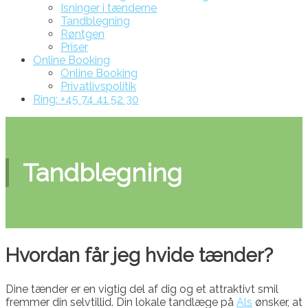
Isninger i tænderne
Tandblegning
Røntgen
Priser
Online Booking
Online Booking
Privatlivspolitik
Ring: +45 74 41 52 30
Tandblegning
Hvordan får jeg hvide tænder?
Dine tænder er en vigtig del af dig og et attraktivt smil
fremmer din selvtillid. Din lokale tandlæge på
Als
ønsker, at