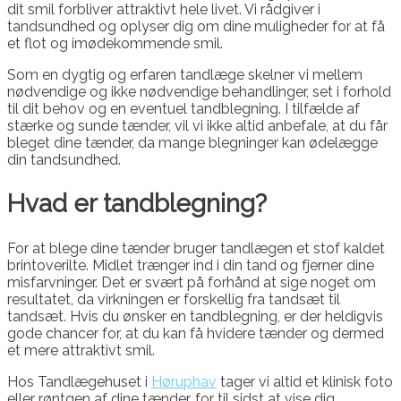
dit smil forbliver attraktivt hele livet. Vi rådgiver i
tandsundhed og oplyser dig om dine muligheder for at få
et flot og imødekommende smil.
Som en dygtig og erfaren tandlæge skelner vi mellem
nødvendige og ikke nødvendige behandlinger, set i forhold
til dit behov og en eventuel tandblegning. I tilfælde af
stærke og sunde tænder, vil vi ikke altid anbefale, at du får
bleget dine tænder, da mange blegninger kan ødelægge
din tandsundhed.
Hvad er tandblegning?
For at blege dine tænder bruger tandlægen et stof kaldet
brintoverilte. Midlet trænger ind i din tand og fjerner dine
misfarvninger. Det er svært på forhånd at sige noget om
resultatet, da virkningen er forskellig fra tandsæt til
tandsæt. Hvis du ønsker en tandblegning, er der heldigvis
gode chancer for, at du kan få hvidere tænder og dermed
et mere attraktivt smil.
Hos Tandlægehuset i
Høruphav
tager vi altid et klinisk foto
eller røntgen af dine tænder, for til sidst at vise dig