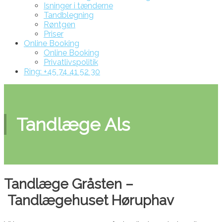
Isninger i tænderne
Tandblegning
Røntgen
Priser
Online Booking
Online Booking
Privatlivspolitik
Ring: +45 74 41 52 30
Tandlæge Als
Tandlæge Gråsten –
Tandlægehuset Høruphav