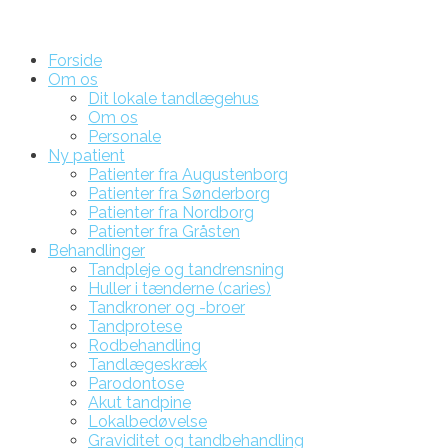
Forside
Om os
Dit lokale tandlægehus
Om os
Personale
Ny patient
Patienter fra Augustenborg
Patienter fra Sønderborg
Patienter fra Nordborg
Patienter fra Gråsten
Behandlinger
Tandpleje og tandrensning
Huller i tænderne (caries)
Tandkroner og -broer
Tandprotese
Rodbehandling
Tandlægeskræk
Parodontose
Akut tandpine
Lokalbedøvelse
Graviditet og tandbehandling